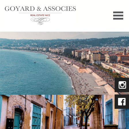
ACHETER
LOUER
GESTION/SYNDIC
VENDRE
ESTIMER
BIEN EN VIAGER
TÉMOIGNAGES
CONTACT
ESPACE PROPRIÉTAIRE