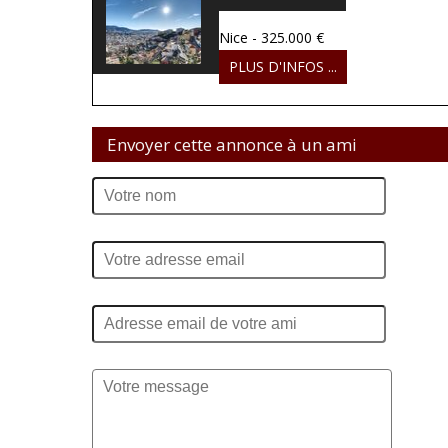
Nice - 325.000 €
PLUS D'INFOS ...
Envoyer cette annonce à un ami