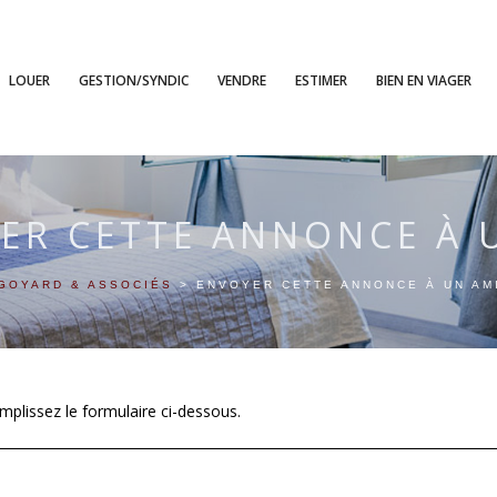
LOUER
GESTION/SYNDIC
VENDRE
ESTIMER
BIEN EN VIAGER
ER CETTE ANNONCE À 
GOYARD & ASSOCIÉS
>
ENVOYER CETTE ANNONCE À UN AM
plissez le formulaire ci-dessous.