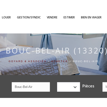
LOUER
GESTION/SYNDIC
VENDRE
ESTIMER
BIEN EN VIAGER
- BOUC-BEL-AIR (13320
GOYARD & ASSOCIÉS
>
ACHETER
>
BOUC-BEL-AIR
Pièces